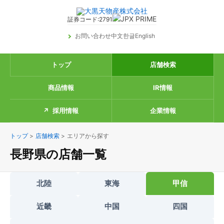
証券コード:2791
お問い合わせ
中文
한글
English
トップ
店舗検索
商品情報
IR情報
採用情報
企業情報
トップ
>
店舗検索
>
エリアから探す
長野県の店舗一覧
北陸
東海
甲信
近畿
中国
四国