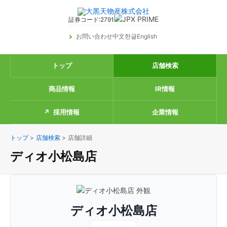
証券コード:2791
お問い合わせ
中文
한글
English
トップ
店舗検索
商品情報
IR情報
採用情報
企業情報
トップ
>
店舗検索
>
店舗詳細
ディオ小松島店
ディオ小松島店