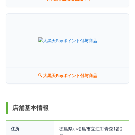
リンク先の地図に表示されている地名、住所はGoogleMapsに登録されて
いるものです。一部、印刷用のページ上部に表示されている地名や住所
が、弊社店舗の情報と異なる場合がございます。店舗の場所は、地図に表
示されている通りです。予めご了承ください。
↗ 大きな地図で見る
🔍 大黒天Payポイント付与商品
閉じる
店舗基本情報
住所
徳島県小松島市立江町青森1番2