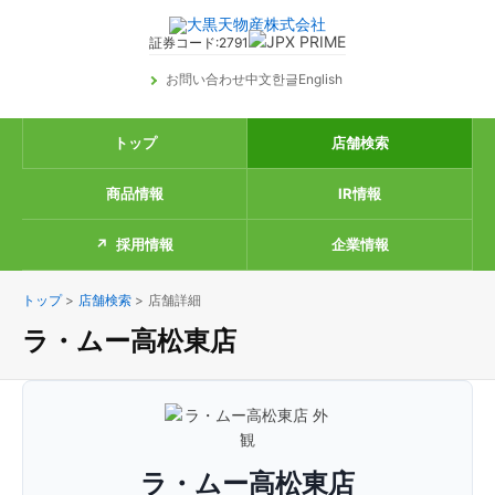
証券コード:2791
お問い合わせ
中文
한글
English
トップ
店舗検索
商品情報
IR情報
採用情報
企業情報
トップ
>
店舗検索
>
店舗詳細
ラ・ムー高松東店
ラ・ムー高松東店