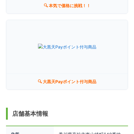
🔍 本気で価格に挑戦！！
リンク先の地図に表示されている地名、住所はGoogleMapsに登録されて
いるものです。一部、印刷用のページ上部に表示されている地名や住所
が、弊社店舗の情報と異なる場合がございます。店舗の場所は、地図に表
示されている通りです。予めご了承ください。
↗ 大きな地図で見る
🔍 大黒天Payポイント付与商品
閉じる
店舗基本情報