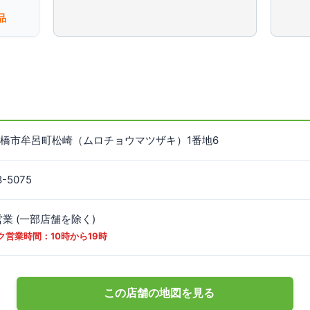
品
橋市牟呂町松崎（ムロチョウマツザキ）1番地6
に表示されている地名、住所はGoogleMapsに登録されているものです。一部、印刷用の
8-5075
名や住所が、弊社店舗の情報と異なる場合がございます。店舗の場所は、地図に表示され
ください。
営業 (一部店舗を除く)
↗ 大きな地図で見る
閉じる
パク営業時間：10時から19時
この店舗の地図を見る