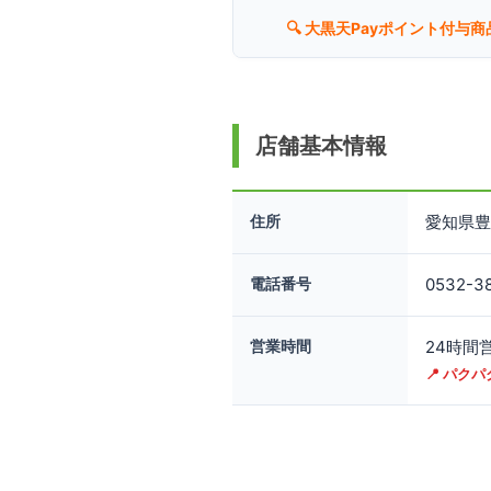
🔍 大黒天Payポイント付与商
店舗基本情報
住所
愛知県豊
リンク先の地図
電話番号
0532-3
示されている地
す。予めご了承
営業時間
24時間
📍 パク