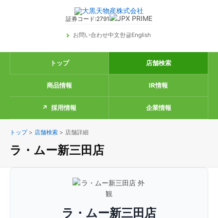
証券コード:2791
お問い合わせ
中文
한글
English
トップ
店舗検索
商品情報
IR情報
採用情報
企業情報
トップ
>
店舗検索
>
店舗詳細
ラ・ムー新三田店
ラ・ムー新三田店