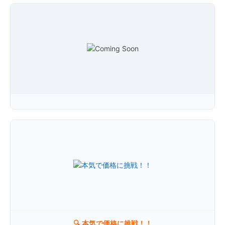
×
ラ・ムー新三田店
🔍 本気で価格に挑戦！！