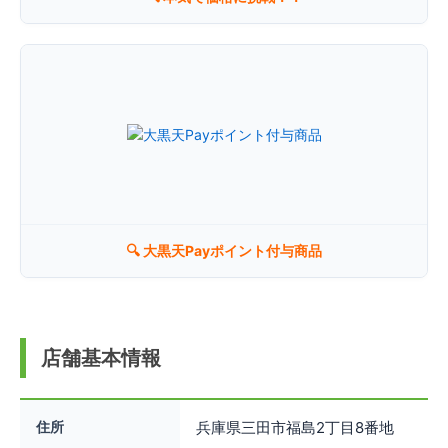
リンク先の地図に表示されている地名、住所はGoogleMapsに登録されて
いるものです。一部、印刷用のページ上部に表示されている地名や住所
が、弊社店舗の情報と異なる場合がございます。店舗の場所は、地図に表
示されている通りです。予めご了承ください。
↗ 大きな地図で見る
🔍 大黒天Payポイント付与商品
閉じる
店舗基本情報
住所
兵庫県三田市福島2丁目8番地