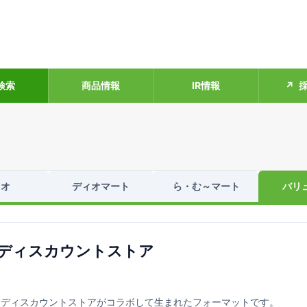
検索
商品情報
IR情報
採
ィオ
ディオマート
ら・む～マート
バリ
たディスカウントストア
うディスカウントストアがコラボして生まれたフォーマットです。