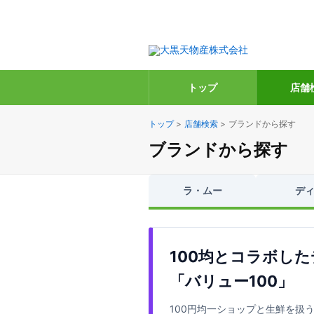
トップ
店舗
トップ
>
店舗検索
>
ブランドから探す
ブランドから探す
ラ・ムー
デ
100均とコラボし
「バリュー100」
100円均一ショップと生鮮を扱