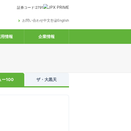
証券コード:2791
お問い合わせ
中文
한글
English
用情報
企業情報
ュー100
ザ・大黒天