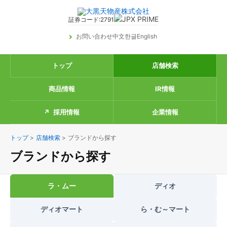
証券コード:2791
お問い合わせ
中文
한글
English
トップ
店舗検索
商品情報
IR情報
採用情報
企業情報
トップ
>
店舗検索
>
ブランドから探す
ブランドから探す
ラ・ムー
ディオ
ディオマート
ら・む～マート